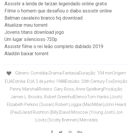
Assistir a lenda de tarzan legendado online gratis
Filme o homem que desafiou o diabo assistir online
Batman cavaleiro branco hq download
Atualizar meu torrent
Jovens titans download jogo
Um lugar silencioso 720p
Assistir filme o rei leão completo dublado 2019
Aladdin baixar torrent
Gênero: Comédia-Drama-FantasiaDuração: 104 minOrigem:
EUAEstréia: EUA 3 de junho 1988Estúdio: 20th Century FoxDireção:
Penny MarshallRoteiro: Gary Ross, Anne SpielbergProdução:
James L. Brooks, Robert GreenhutElencoTom Hanks (Josh)
Elizabeth Perkins (Susan) Robert Loggia (MacMillan)John Heard
(Paul)Jared Rushton (Billy)David Moscow (Young Josh) Jon
Lovitz (Scotty Brennen) Mercedes