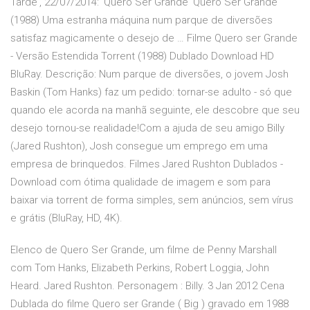
Tarde', 22/07/2014: 'Quero Ser Grande' Quero Ser Grande
(1988) Uma estranha máquina num parque de diversões
satisfaz magicamente o desejo de … Filme Quero ser Grande
- Versão Estendida Torrent (1988) Dublado Download HD
BluRay. Descrição: Num parque de diversões, o jovem Josh
Baskin (Tom Hanks) faz um pedido: tornar-se adulto - só que
quando ele acorda na manhã seguinte, ele descobre que seu
desejo tornou-se realidade!Com a ajuda de seu amigo Billy
(Jared Rushton), Josh consegue um emprego em uma
empresa de brinquedos. Filmes Jared Rushton Dublados -
Download com ótima qualidade de imagem e som para
baixar via torrent de forma simples, sem anúncios, sem vírus
e grátis (BluRay, HD, 4K).
Elenco de Quero Ser Grande, um filme de Penny Marshall
com Tom Hanks, Elizabeth Perkins, Robert Loggia, John
Heard. Jared Rushton. Personagem : Billy. 3 Jan 2012 Cena
Dublada do filme Quero ser Grande ( Big ) gravado em 1988